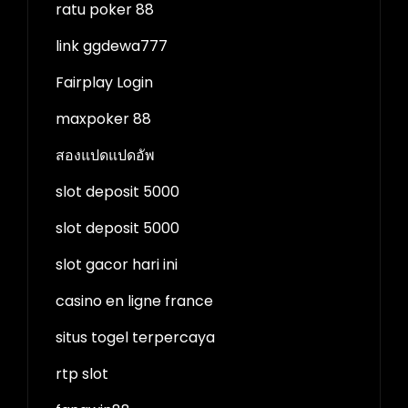
ratu poker 88
link ggdewa777
Fairplay Login
maxpoker 88
สองแปดแปดอัพ
slot deposit 5000
slot deposit 5000
slot gacor hari ini
casino en ligne france
situs togel terpercaya
rtp slot