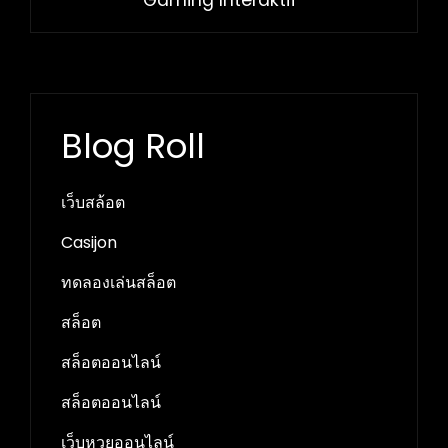
Gaming Interaktif
Blog Roll
เว็บสล้อต
Casijon
ทดลองเล่นสล็อต
สล็อต
สล็อตออนไลน์
สล็อตออนไลน์
เว็บหวยออนไลน์