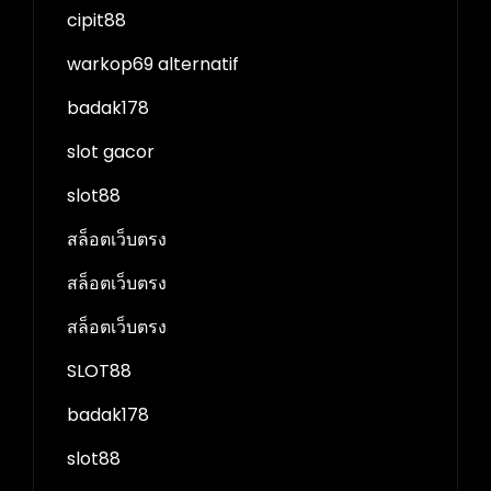
cipit88
warkop69 alternatif
badak178
slot gacor
slot88
สล็อตเว็บตรง
สล็อตเว็บตรง
สล็อตเว็บตรง
SLOT88
badak178
slot88