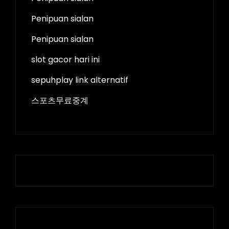
Penipuan sialan
Penipuan sialan
slot gacor hari ini
sepuhplay link alternatif
스포츠무료중계