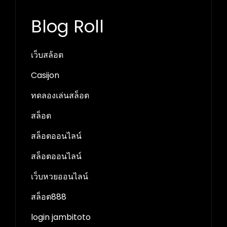
Blog Roll
เว็บสล้อต
Casijon
ทดลองเล่นสล็อต
สล็อต
สล็อตออนไลน์
สล็อตออนไลน์
เว็บหวยออนไลน์
สล็อต888
login jambitoto