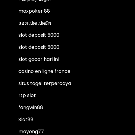
maxpoker 88
สองแปดแปดอัพ
slot deposit 5000
slot deposit 5000
slot gacor hari ini
casino en ligne france
situs togel terpercaya
rtp slot
fangwin88
Slot88
mayong77