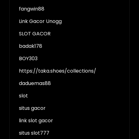
fangwin88
Link Gacor Unogg
SLOT GACOR
badak178
BOY303
https://taka.shoes/collections/
daduemas88
slot
situs gacor
link slot gacor
situs slot777