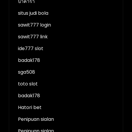
บาคาร่า
situs judi bola
sawit777 login
sawit777 link
ide777 slot
badak178
sga508
toto slot
badak178
Hatori bet
Penipuan sialan
Penipuan sialan