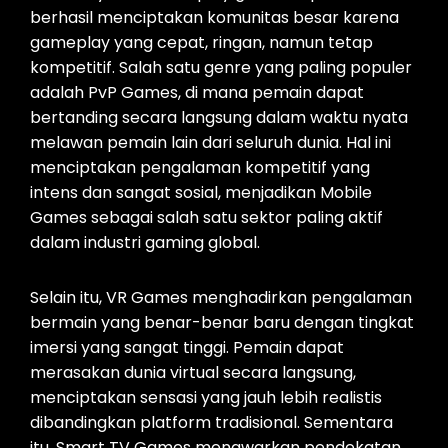
berhasil menciptakan komunitas besar karena
gameplay yang cepat, ringan, namun tetap
kompetitif. Salah satu genre yang paling populer
adalah PvP Games, di mana pemain dapat
bertanding secara langsung dalam waktu nyata
melawan pemain lain dari seluruh dunia. Hal ini
menciptakan pengalaman kompetitif yang
intens dan sangat sosial, menjadikan Mobile
Games sebagai salah satu sektor paling aktif
dalam industri gaming global.
Selain itu, VR Games menghadirkan pengalaman
bermain yang benar-benar baru dengan tingkat
imersi yang sangat tinggi. Pemain dapat
merasakan dunia virtual secara langsung,
menciptakan sensasi yang jauh lebih realistis
dibandingkan platform tradisional. Sementara
itu, Smart TV Games menawarkan pendekatan