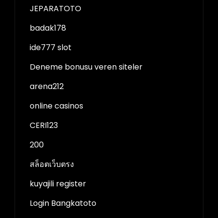
JEPARATOTO
badak178
ide777 slot
Deneme bonusu veren siteler
arena212
online casinos
CERI123
200
สล็อตเว็บตรง
kuyajili register
Login Bangkatoto