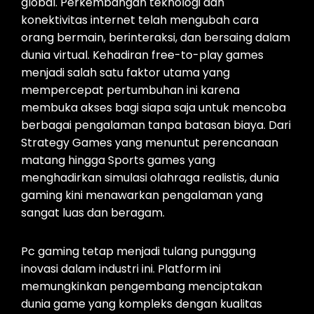
global. Perkembangan teknologi dan
konektivitas internet telah mengubah cara
orang bermain, berinteraksi, dan bersaing dalam
dunia virtual. Kehadiran free-to-play games
menjadi salah satu faktor utama yang
mempercepat pertumbuhan ini karena
membuka akses bagi siapa saja untuk mencoba
berbagai pengalaman tanpa batasan biaya. Dari
Strategy Games yang menuntut perencanaan
matang hingga Sports games yang
menghadirkan simulasi olahraga realistis, dunia
gaming kini menawarkan pengalaman yang
sangat luas dan beragam.
Pc gaming tetap menjadi tulang punggung
inovasi dalam industri ini. Platform ini
memungkinkan pengembang menciptakan
dunia game yang kompleks dengan kualitas