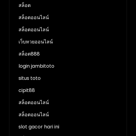
สล็อต
สล็อตออนไลน์
สล็อตออนไลน์
เว็บหวยออนไลน์
สล็อต888
login jambitoto
situs toto
cipit88
สล็อตออนไลน์
สล็อตออนไลน์
slot gacor hari ini