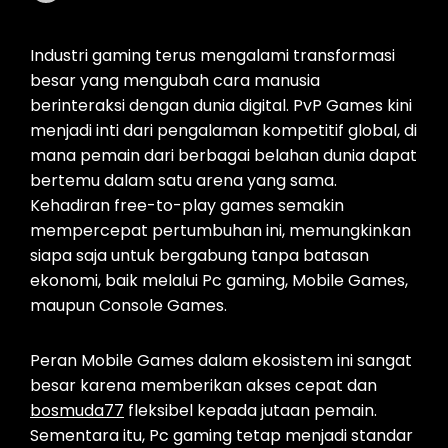
Industri gaming terus mengalami transformasi
besar yang mengubah cara manusia
berinteraksi dengan dunia digital. PvP Games kini
menjadi inti dari pengalaman kompetitif global, di
mana pemain dari berbagai belahan dunia dapat
bertemu dalam satu arena yang sama.
Kehadiran free-to-play games semakin
mempercepat pertumbuhan ini, memungkinkan
siapa saja untuk bergabung tanpa batasan
ekonomi, baik melalui Pc gaming, Mobile Games,
maupun Console Games.
Peran Mobile Games dalam ekosistem ini sangat
besar karena memberikan akses cepat dan
bosmuda77
fleksibel kepada jutaan pemain.
Sementara itu, Pc gaming tetap menjadi standar