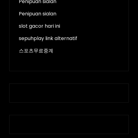
Penipuan sialan
Penipuan sialan
slot gacor hari ini
sepuhplay link alternatif
스포츠무료중계