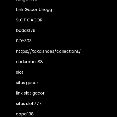
Link Gacor Unogg
SLOT GACOR
badak178
BOY303
https://taka.shoes/collections/
daduemas88
slot
situs gacor
link slot gacor
situs slot777
capai138