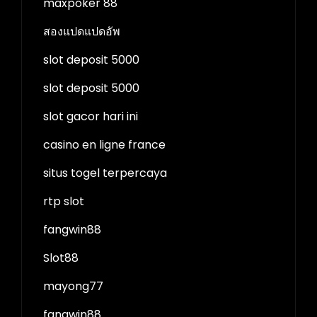
maxpoker 88
สองแปดแปดอัพ
slot deposit 5000
slot deposit 5000
slot gacor hari ini
casino en ligne france
situs togel terpercaya
rtp slot
fangwin88
Slot88
mayong77
fangwin88