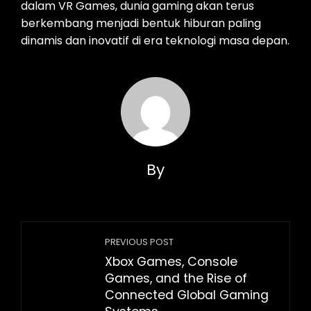
dalam VR Games, dunia gaming akan terus
berkembang menjadi bentuk hiburan paling
dinamis dan inovatif di era teknologi masa depan.
By
PREVIOUS POST
Xbox Games, Console
Games, and the Rise of
Connected Global Gaming