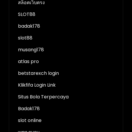
สล็อตเว็บตรง
SLOT88
badak178
slot88
musang178
atlas pro
betstarexch login
Klikfifa Login Link
Situs Bola Terpercaya
Badak178
slot online