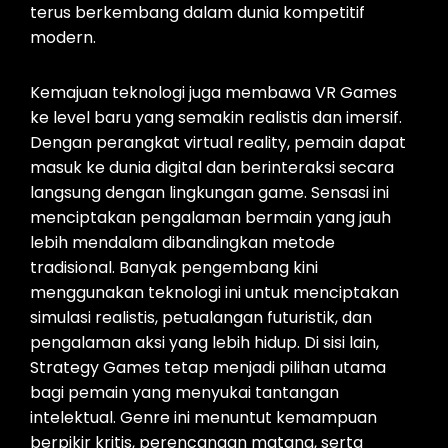
terus berkembang dalam dunia kompetitif
modern.
Kemajuan teknologi juga membawa VR Games
ke level baru yang semakin realistis dan imersif.
Dengan perangkat virtual reality, pemain dapat
masuk ke dunia digital dan berinteraksi secara
langsung dengan lingkungan game. Sensasi ini
menciptakan pengalaman bermain yang jauh
lebih mendalam dibandingkan metode
tradisional. Banyak pengembang kini
menggunakan teknologi ini untuk menciptakan
simulasi realistis, petualangan futuristik, dan
pengalaman aksi yang lebih hidup. Di sisi lain,
Strategy Games tetap menjadi pilihan utama
bagi pemain yang menyukai tantangan
intelektual. Genre ini menuntut kemampuan
berpikir kritis, perencanaan matang, serta