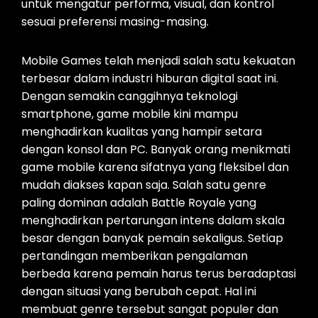
untuk mengatur performa, visual, dan kontrol
sesuai preferensi masing-masing.
Mobile Games telah menjadi salah satu kekuatan
terbesar dalam industri hiburan digital saat ini.
Dengan semakin canggihnya teknologi
smartphone, game mobile kini mampu
menghadirkan kualitas yang hampir setara
dengan konsol dan PC. Banyak orang menikmati
game mobile karena sifatnya yang fleksibel dan
mudah diakses kapan saja. Salah satu genre
paling dominan adalah Battle Royale yang
menghadirkan pertarungan intens dalam skala
besar dengan banyak pemain sekaligus. Setiap
pertandingan memberikan pengalaman
berbeda karena pemain harus terus beradaptasi
dengan situasi yang berubah cepat. Hal ini
membuat genre tersebut sangat populer dan