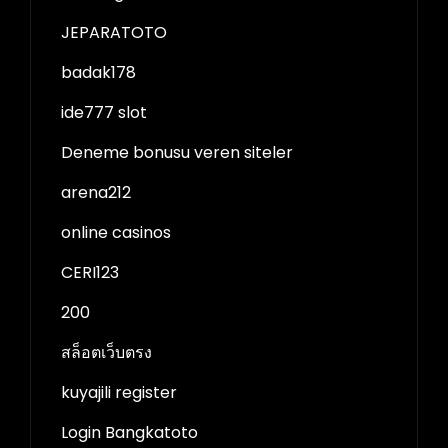
JEPARATOTO
badak178
ide777 slot
Deneme bonusu veren siteler
arena212
online casinos
CERI123
200
สล็อตเว็บตรง
kuyajili register
Login Bangkatoto