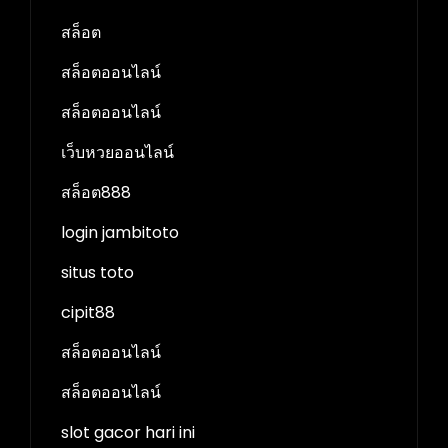
สล็อต
สล็อตออนไลน์
สล็อตออนไลน์
เว็บหวยออนไลน์
สล็อต888
login jambitoto
situs toto
cipit88
สล็อตออนไลน์
สล็อตออนไลน์
slot gacor hari ini