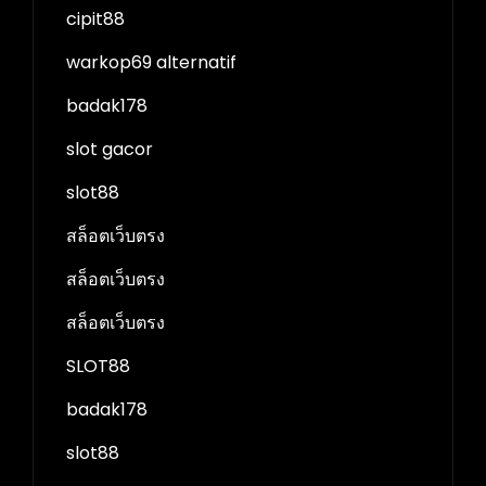
cipit88
warkop69 alternatif
badak178
slot gacor
slot88
สล็อตเว็บตรง
สล็อตเว็บตรง
สล็อตเว็บตรง
SLOT88
badak178
slot88