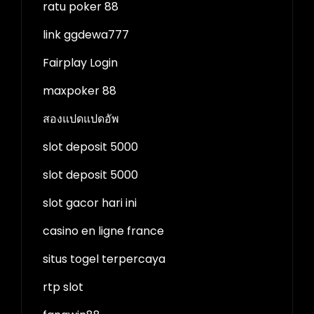
ratu poker 88
link ggdewa777
Fairplay Login
maxpoker 88
สองแปดแปดอัพ
slot deposit 5000
slot deposit 5000
slot gacor hari ini
casino en ligne france
situs togel terpercaya
rtp slot