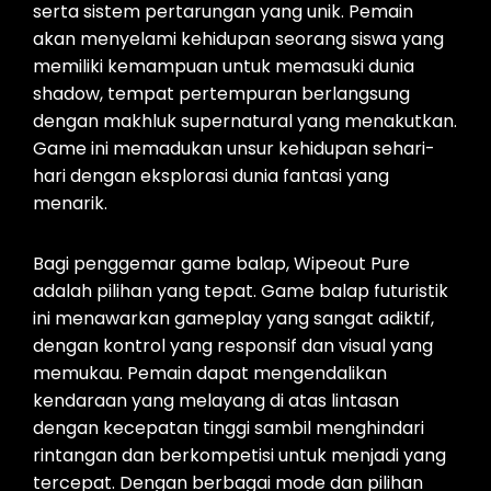
serta sistem pertarungan yang unik. Pemain
akan menyelami kehidupan seorang siswa yang
memiliki kemampuan untuk memasuki dunia
shadow, tempat pertempuran berlangsung
dengan makhluk supernatural yang menakutkan.
Game ini memadukan unsur kehidupan sehari-
hari dengan eksplorasi dunia fantasi yang
menarik.
Bagi penggemar game balap, Wipeout Pure
adalah pilihan yang tepat. Game balap futuristik
ini menawarkan gameplay yang sangat adiktif,
dengan kontrol yang responsif dan visual yang
memukau. Pemain dapat mengendalikan
kendaraan yang melayang di atas lintasan
dengan kecepatan tinggi sambil menghindari
rintangan dan berkompetisi untuk menjadi yang
tercepat. Dengan berbagai mode dan pilihan