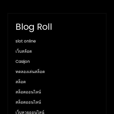
Blog Roll
slot online
เว็บสล้อต
Casijon
ทดลองเล่นสล็อต
สล็อต
สล็อตออนไลน์
สล็อตออนไลน์
เว็บหวยออนไลน์