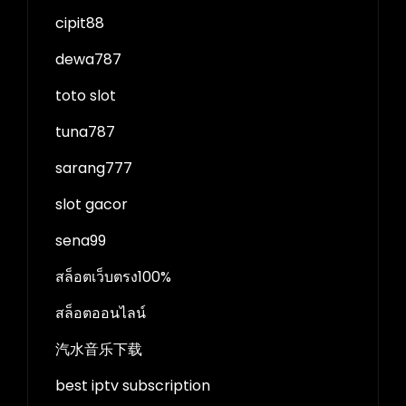
cipit88
dewa787
toto slot
tuna787
sarang777
slot gacor
sena99
สล็อตเว็บตรง100%
สล็อตออนไลน์
汽水音乐下载
best iptv subscription