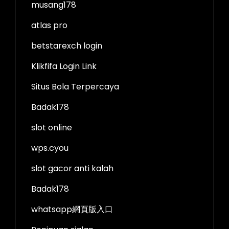
musang178
atlas pro
betstarexch login
Klikfifa Login Link
Situs Bola Terpercaya
Badak178
slot online
wps.cyou
slot gacor anti kalah
Badak178
whatsapp網頁版入口