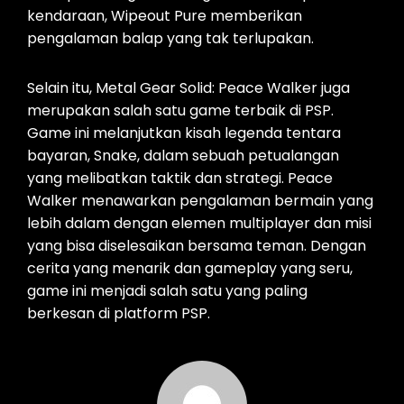
kendaraan, Wipeout Pure memberikan
pengalaman balap yang tak terlupakan.
Selain itu, Metal Gear Solid: Peace Walker juga
merupakan salah satu game terbaik di PSP.
Game ini melanjutkan kisah legenda tentara
bayaran, Snake, dalam sebuah petualangan
yang melibatkan taktik dan strategi. Peace
Walker menawarkan pengalaman bermain yang
lebih dalam dengan elemen multiplayer dan misi
yang bisa diselesaikan bersama teman. Dengan
cerita yang menarik dan gameplay yang seru,
game ini menjadi salah satu yang paling
berkesan di platform PSP.