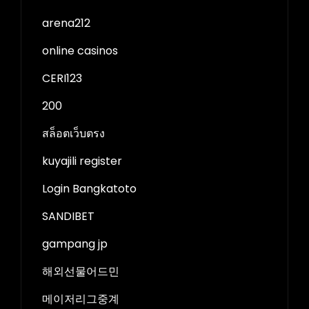
arena212
online casinos
CERI123
200
สล็อตเว็บตรง
kuyajili register
Login Bangkatoto
SANDIBET
gampang jp
해외선물어드민
메이저리그중계