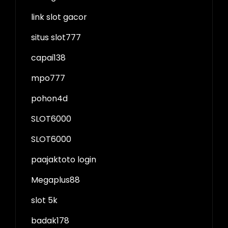
link slot gacor
situs slot777
capai138
mpo777
pohon4d
SLOT6000
SLOT6000
paajaktoto login
Megaplus88
slot 5k
badak178