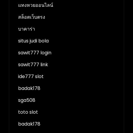
แทงหวยออนไลน์
สล็อตเว็บตรง
บาคาร่า
situs judi bola
sawit777 login
sawit777 link
ide777 slot
badak178
sga508
toto slot
badak178