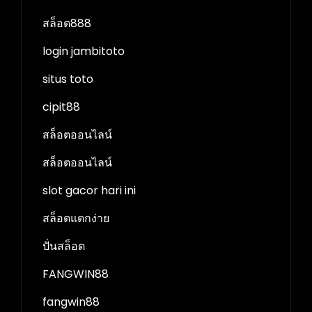
สล็อต888
login jambitoto
situs toto
cipit88
สล็อตออนไลน์
สล็อตออนไลน์
slot gacor hari ini
สล็อตแตกง่าย
ปั่นสล็อต
FANGWIN88
fangwin88