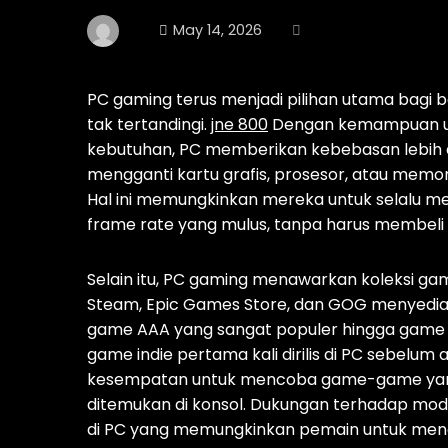
May 14, 2026
PC gaming terus menjadi pilihan utama bagi b
tak tertandingi.
jne 800
Dengan kemampuan un
kebutuhan, PC memberikan kebebasan lebih 
mengganti kartu grafis, prosesor, atau memo
Hal ini memungkinkan mereka untuk selalu me
frame rate yang mulus, tanpa harus membeli k
Selain itu, PC gaming menawarkan koleksi gam
Steam, Epic Games Store, dan GOG menyediak
game AAA yang sangat populer hingga game in
game indie pertama kali dirilis di PC sebelu
kesempatan untuk mencoba game-game yang l
ditemukan di konsol. Dukungan terhadap modif
di PC yang memungkinkan pemain untuk me