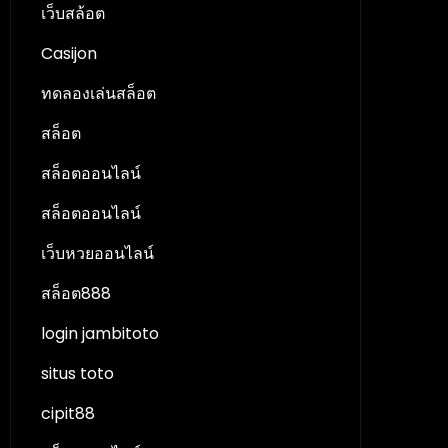
เว็บสล้อต
Casijon
ทดลองเล่นสล็อต
สล็อต
สล็อตออนไลน์
สล็อตออนไลน์
เว็บหวยออนไลน์
สล็อต888
login jambitoto
situs toto
cipit88