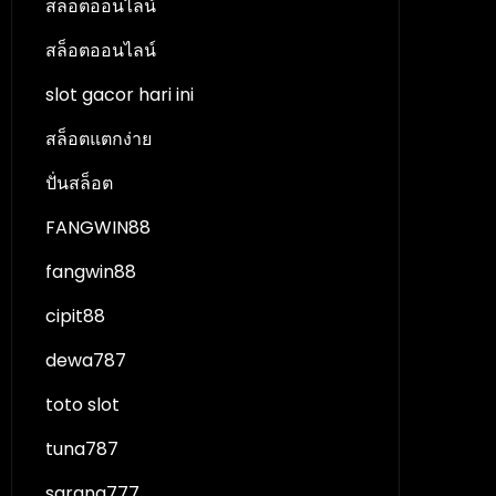
สล็อตออนไลน์
สล็อตออนไลน์
slot gacor hari ini
สล็อตแตกง่าย
ปั่นสล็อต
FANGWIN88
fangwin88
cipit88
dewa787
toto slot
tuna787
sarang777