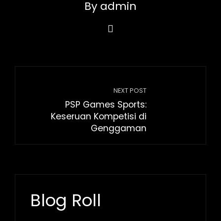
By admin
NEXT POST
PSP Games Sports:
Keseruan Kompetisi di
Genggaman
Blog Roll