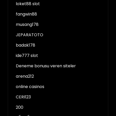
loket88 slot
fangwin88
musang178
JEPARATOTO
badak178
ide777 slot
Deneme bonusu veren siteler
arena212
online casinos
CERI123
200