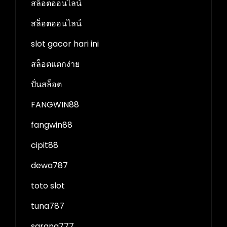
สล็อตออนไลน์
สล็อตออนไลน์
slot gacor hari ini
สล็อตแตกง่าย
ปั่นสล็อต
FANGWIN88
fangwin88
cipit88
dewa787
toto slot
tuna787
sarang777