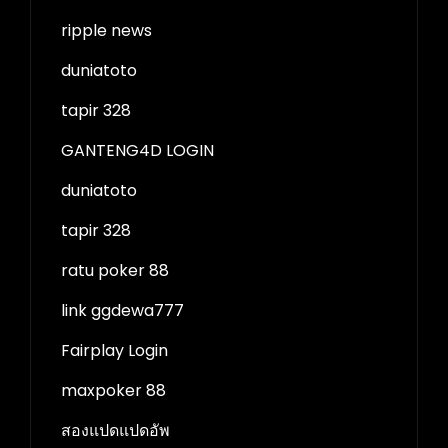
ripple news
duniatoto
tapir 328
GANTENG4D LOGIN
duniatoto
tapir 328
ratu poker 88
link ggdewa777
Fairplay Login
maxpoker 88
สองแปดแปดอัพ