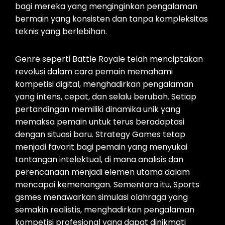
bagi mereka yang menginginkan pengalaman
bermain yang konsisten dan tanpa kompleksitas
teknis yang berlebihan.
Genre seperti Battle Royale telah menciptakan
revolusi dalam cara pemain memahami
kompetisi digital, menghadirkan pengalaman
yang intens, cepat, dan selalu berubah. Setiap
pertandingan memiliki dinamika unik yang
memaksa pemain untuk terus beradaptasi
dengan situasi baru. Strategy Games tetap
menjadi favorit bagi pemain yang menyukai
tantangan intelektual, di mana analisis dan
perencanaan menjadi elemen utama dalam
mencapai kemenangan. Sementara itu, Sports
gsmes menawarkan simulasi olahraga yang
semakin realistis, menghadirkan pengalaman
kompetisi profesional yang dapat dinikmati