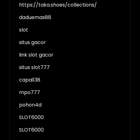
https://taka.shoes/collections/
daduemas88
slot
situs gacor
link slot gacor
situs slot777
capai138
mpo777
pohon4d
SLOT6000
SLOT6000