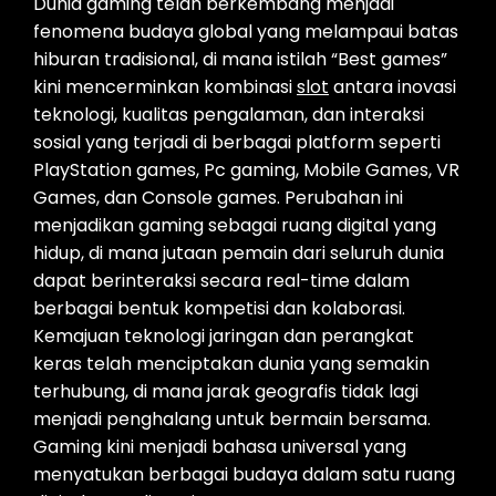
Dunia gaming telah berkembang menjadi
fenomena budaya global yang melampaui batas
hiburan tradisional, di mana istilah “Best games”
kini mencerminkan kombinasi
slot
antara inovasi
teknologi, kualitas pengalaman, dan interaksi
sosial yang terjadi di berbagai platform seperti
PlayStation games, Pc gaming, Mobile Games, VR
Games, dan Console games. Perubahan ini
menjadikan gaming sebagai ruang digital yang
hidup, di mana jutaan pemain dari seluruh dunia
dapat berinteraksi secara real-time dalam
berbagai bentuk kompetisi dan kolaborasi.
Kemajuan teknologi jaringan dan perangkat
keras telah menciptakan dunia yang semakin
terhubung, di mana jarak geografis tidak lagi
menjadi penghalang untuk bermain bersama.
Gaming kini menjadi bahasa universal yang
menyatukan berbagai budaya dalam satu ruang