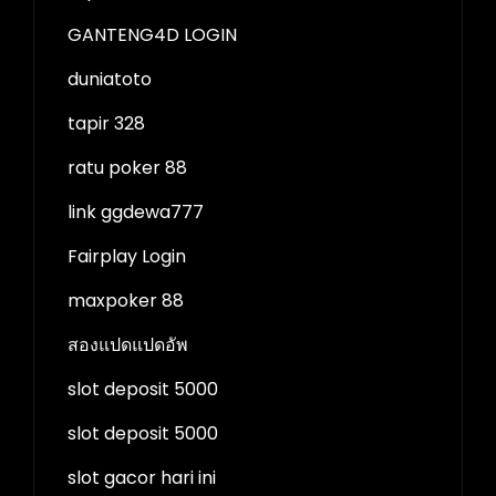
GANTENG4D LOGIN
duniatoto
tapir 328
ratu poker 88
link ggdewa777
Fairplay Login
maxpoker 88
สองแปดแปดอัพ
slot deposit 5000
slot deposit 5000
slot gacor hari ini