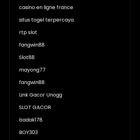
casino en ligne france
situs togel terpercaya
rtp slot
fangwin88
Slot88
mayong77
fangwin88
Link Gacor Unogg
SLOT GACOR
badak178
BOY303