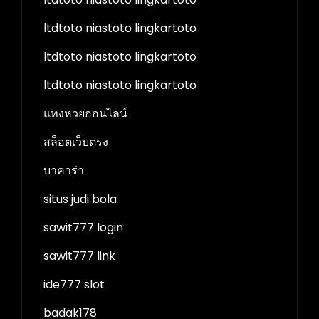
ltdtoto niastoto lingkartoto
ltdtoto niastoto lingkartoto
ltdtoto niastoto lingkartoto
แทงหวยออนไลน์
สล็อตเว็บตรง
บาคาร่า
situs judi bola
sawit777 login
sawit777 link
ide777 slot
badak178