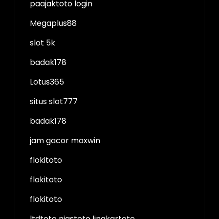
paajaktoto login
Megaplus88
slot 5k
badak178
Lotus365
situs slot777
badak178
jam gacor maxwin
flokitoto
flokitoto
flokitoto
ltdtoto niastoto lingkartoto