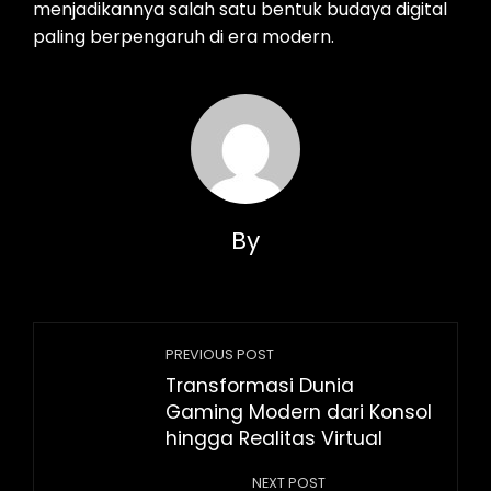
menjadikannya salah satu bentuk budaya digital
paling berpengaruh di era modern.
By
PREVIOUS POST
Transformasi Dunia
Gaming Modern dari Konsol
hingga Realitas Virtual
NEXT POST