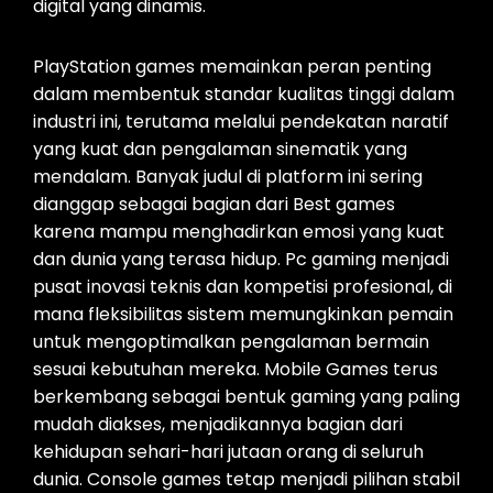
digital yang dinamis.
PlayStation games memainkan peran penting
dalam membentuk standar kualitas tinggi dalam
industri ini, terutama melalui pendekatan naratif
yang kuat dan pengalaman sinematik yang
mendalam. Banyak judul di platform ini sering
dianggap sebagai bagian dari Best games
karena mampu menghadirkan emosi yang kuat
dan dunia yang terasa hidup. Pc gaming menjadi
pusat inovasi teknis dan kompetisi profesional, di
mana fleksibilitas sistem memungkinkan pemain
untuk mengoptimalkan pengalaman bermain
sesuai kebutuhan mereka. Mobile Games terus
berkembang sebagai bentuk gaming yang paling
mudah diakses, menjadikannya bagian dari
kehidupan sehari-hari jutaan orang di seluruh
dunia. Console games tetap menjadi pilihan stabil