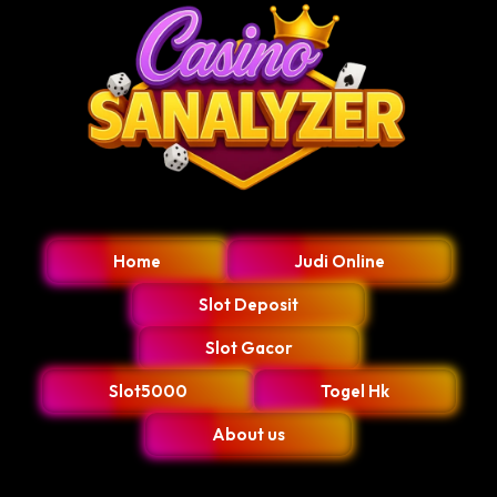
Home
Judi Online
Slot Deposit
Slot Gacor
Slot5000
Togel Hk
About us