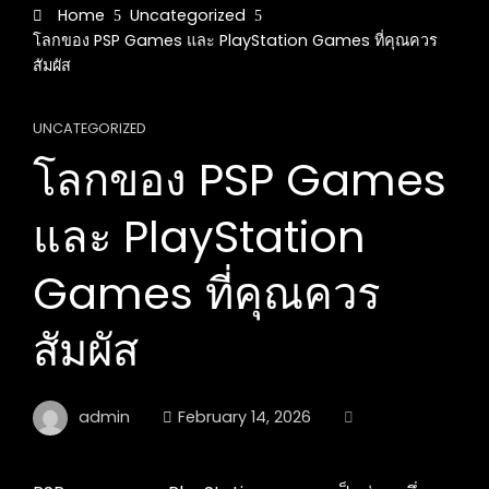
Home
Uncategorized
โลกของ PSP Games และ PlayStation Games ที่คุณควร
สัมผัส
UNCATEGORIZED
โลกของ PSP Games
และ PlayStation
Games ที่คุณควร
สัมผัส
admin
February 14, 2026