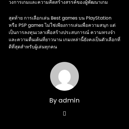
วงการเกมและความคิดสร้างสรรค์ของผู้พัฒนาเกม
สุดท้าย การเลือกเล่น Best games บน PlayStation
หรือ PSP games ไม่ใช่เพียงการเล่นเพื่อความสนุก แต่
เป็นการลงทุนเวลาเพื่อสร้างประสบการณ์ ความทรงจำ
และความตื่นเต้นที่ยาวนาน เกมเหล่านี้ยังคงเป็นตัวเลือกที่
ดีที่สุดสำหรับผู้เล่นทุกคน
By admin