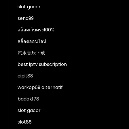
slot gacor
sena99
สล็อตเว็บตรง100%
สล็อตออนไลน์
汽水音乐下载
best iptv subscription
cipit88
warkop69 alternatif
badak178
slot gacor
slot88