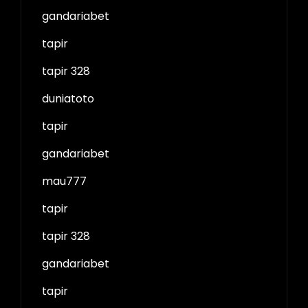
gandariabet
tapir
tapir 328
duniatoto
tapir
gandariabet
mau777
tapir
tapir 328
gandariabet
tapir