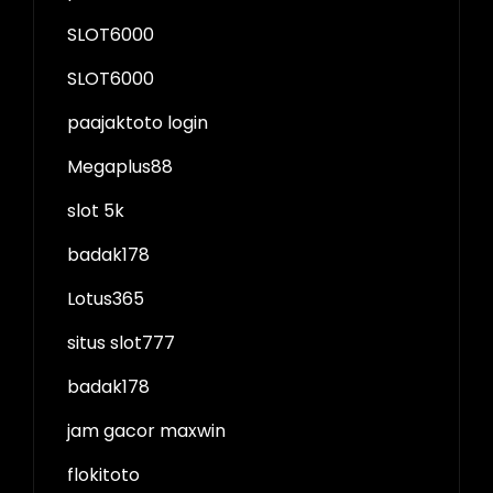
SLOT6000
SLOT6000
paajaktoto login
Megaplus88
slot 5k
badak178
Lotus365
situs slot777
badak178
jam gacor maxwin
flokitoto