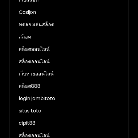
Casijon
ทดลองเล่นสล็อต
สล็อต
สล็อตออนไลน์
สล็อตออนไลน์
เว็บหวยออนไลน์
สล็อต888
login jambitoto
situs toto
cipit88
สล็อตออนไลน์