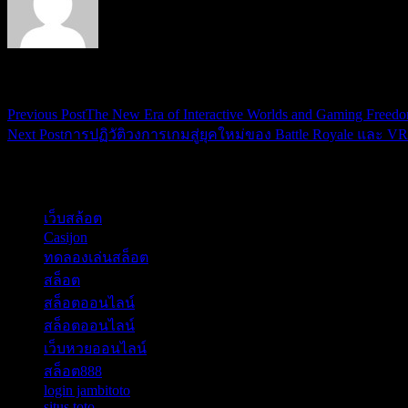
By
Previous Post
The New Era of Interactive Worlds and Gaming Freed
Next Post
การปฏิวัติวงการเกมสู่ยุคใหม่ของ Battle Royale และ V
Blog Roll
เว็บสล้อต
Casijon
ทดลองเล่นสล็อต
สล็อต
สล็อตออนไลน์
สล็อตออนไลน์
เว็บหวยออนไลน์
สล็อต888
login jambitoto
situs toto