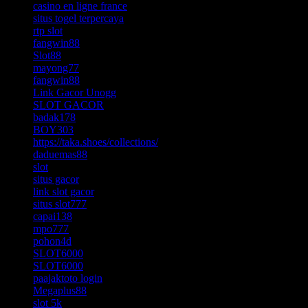
casino en ligne france
situs togel terpercaya
rtp slot
fangwin88
Slot88
mayong77
fangwin88
Link Gacor Unogg
SLOT GACOR
badak178
BOY303
https://taka.shoes/collections/
daduemas88
slot
situs gacor
link slot gacor
situs slot777
capai138
mpo777
pohon4d
SLOT6000
SLOT6000
paajaktoto login
Megaplus88
slot 5k