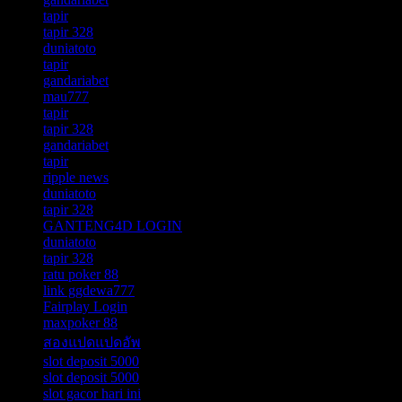
tapir
tapir 328
duniatoto
tapir
gandariabet
mau777
tapir
tapir 328
gandariabet
tapir
ripple news
duniatoto
tapir 328
GANTENG4D LOGIN
duniatoto
tapir 328
ratu poker 88
link ggdewa777
Fairplay Login
maxpoker 88
สองแปดแปดอัพ
slot deposit 5000
slot deposit 5000
slot gacor hari ini